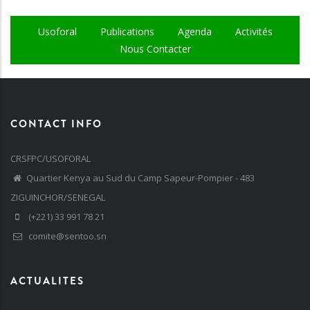
Usoforal
Publications
Agenda
Activités
Nous Contacter
CONTACT INFO
CRSFPC/USOFORAL
Quartier Kenya au Sud du Camp Sapeur-Pompier - 483
ZIGUINCHOR/SENEGAL
(+221) 33 991 78 21
comite@sentoo.sn
ACTUALITES