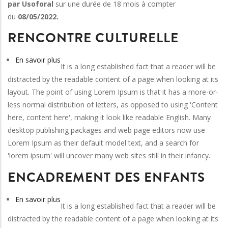
par Usoforal
sur une durée de 18 mois à compter
les
du
08/05/2022.
droits
RENCONTRE CULTURELLE
humains
dans
En savoir plus
sur
la
It is a long established fact that a reader will be
Rencontre
commune
distracted by the readable content of a page when looking at its
culturelle
d’Adéane
layout. The point of using Lorem Ipsum is that it has a more-or-
less normal distribution of letters, as opposed to using 'Content
here, content here', making it look like readable English. Many
desktop publishing packages and web page editors now use
Lorem Ipsum as their default model text, and a search for
'lorem ipsum' will uncover many web sites still in their infancy.
ENCADREMENT DES ENFANTS
En savoir plus
sur
It is a long established fact that a reader will be
Encadrement
distracted by the readable content of a page when looking at its
des