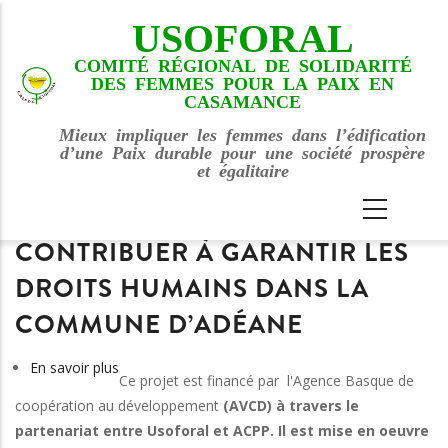
Aller
USOFORAL
au
contenu
COMITÉ RÉGIONAL DE SOLIDARITÉ
DES FEMMES POUR LA PAIX EN
principal
CASAMANCE
Mieux impliquer les femmes dans l’édification
d’une Paix durable pour une société prospère
et égalitaire
MAIN
NAVIGATION
CONTRIBUER À GARANTIR LES
DROITS HUMAINS DANS LA
COMMUNE D’ADÉANE
En savoir plus
sur
Ce projet est financé par
l'
Agence
Basque de
Contribuer
coopération au
développement
(AVCD) à travers le
à
partenariat entre Usoforal et ACPP.
Il est mise en oeuvre
garantir