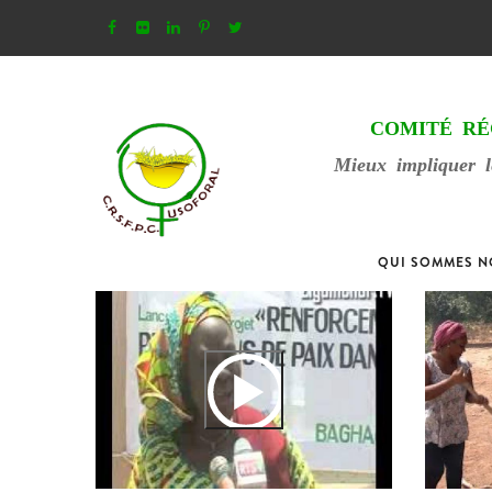
Aller
au
contenu
principal
COMITÉ RÉ
Mieux impliquer l
QUI SOMMES 
MAIN
NAVIGATION