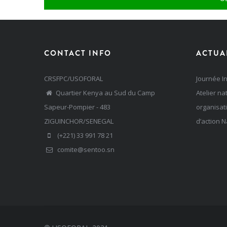
CONTACT INFO
ACTUA
CRSFPC/USOFORAL
Journée In
Quartier Kenya au Sud du Camp
Atelier na
Sapeur-Pompier - 483
organisati
ZIGUINCHOR/SENEGAL
d’action N
(+221) 33 991 78 21
comite@sentoo.sn